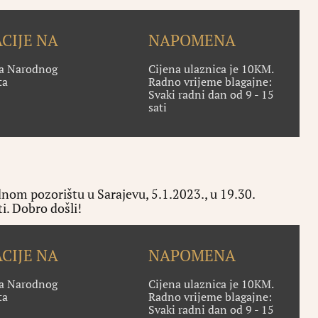
CIJE NA
NAPOMENA
na Narodnog
Cijena ulaznica je 10KM.
ta
Radno vrijeme blagajne:
Svaki radni dan od 9 - 15
sati
nom pozorištu u Sarajevu, 5.1.2023., u 19.30.
ati. Dobro došli!
CIJE NA
NAPOMENA
na Narodnog
Cijena ulaznica je 10KM.
ta
Radno vrijeme blagajne:
Svaki radni dan od 9 - 15