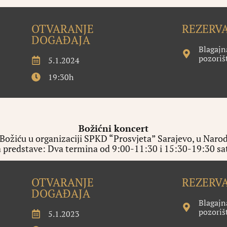
OTVARANJE
REZERVA
DOGAĐAJA
Blagaj
pozoriš
5.1.2024
19:30h
Božićni koncert
Božiću u organizaciji SPKD “Prosvjeta” Sarajevo, u Narod
 predstave: Dva termina od 9:00-11:30 i 15:30-19:30 s
OTVARANJE
REZERVA
DOGAĐAJA
Blagaj
pozoriš
5.1.2023