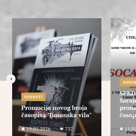
NOVOSTI
NOVOS
SPKD „Prosvjeta“
U SPK
Sarajevo poziva Vas na
Saraj
promociju novog broja
promo
časopisa „Bosanska vila“
„Prip
11.05.2026
808
11.0