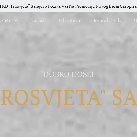
evo Poziva Vas Na Promociju Novog Broja Časopisa „Bosanska Vila“
vjeti
Novosti
Biblioteka
Bosanska Vila
G
DOBRO DOŠLI
PROSVJETA" S