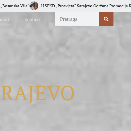
U SPKD „Prosvjeta“ Sarajevo Održana Promocija Knjige „Pripovijedati G
alerija
Kontakt
ARAJEVO