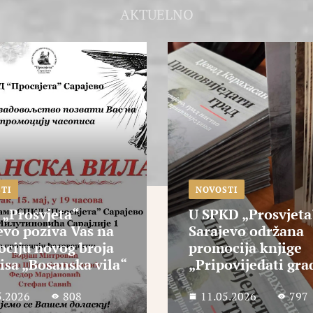
AKTUELNO
TI
NOVOSTI
D „Prosvjeta“
SPKD „Prosvjeta“
evo održana
Sarajevo poziva Va
cija knjige
promociju knjige
ovijedati grad“
„Pripovijedati gra
5.2026
797
4.05.2026
958