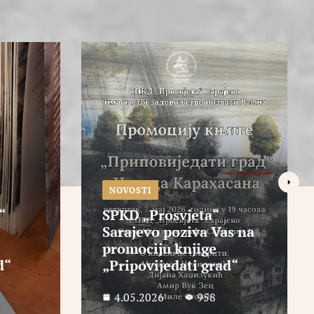
NOVOSTI
s na
SPKD "Prosvjeta" je
d“
dobila nagradu Sajma
29.04.2026
936