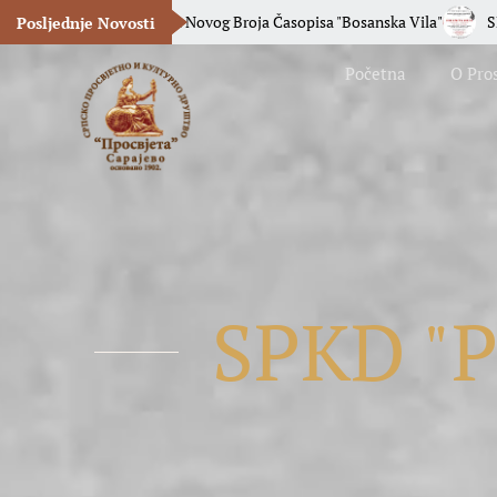
cija Novog Broja Časopisa "Bosanska Vila"
SPKD „Prosvjeta“ Saraj
Posljednje Novosti
Početna
O Pros
SPKD "