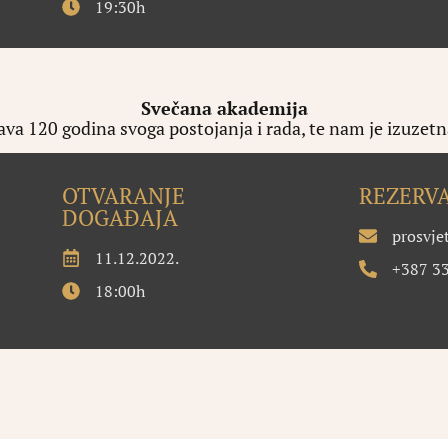
19:30h
Svečana akademija
va 120 godina svoga postojanja i rada, te nam je izuzetna
OTVARANJE
REZERVA
DOGAĐAJA
prosvje
11.12.2022.
+387 33
18:00h