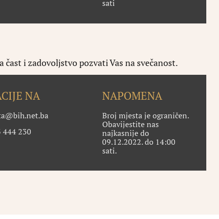
sati
 čast i zadovoljstvo pozvati Vas na svečanost.
CIJE NA
NAPOMENA
ta@bih.net.ba
Broj mjesta je ograničen.
Obavijestite nas
 444 230
najkasnije do
09.12.2022. do 14:00
sati.