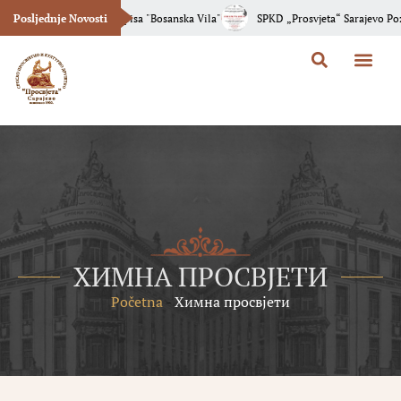
cija Novog Broja Časopisa "Bosanska Vila"
Posljednje Novosti
SPKD „Prosvjeta“ Sarajevo Poziv
O Prosvje
Bosanska Vila
ХИМНА ПРОСВЈЕТИ
Početna
-
Химна просвјети