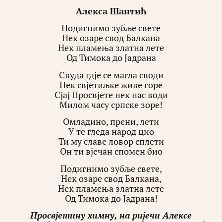
Алекса Шантић
Подигнимо зубље свете
Нек озаре свод Балкана
Нек пламења златна лете
Од Тимока до Јадрана
Свуда гдје се магла своди
Нек свјетиљке живе горе
Сјај Просвјете нек нас води
Милом часу српске зоре!
Омладино, прени, лети
У те гледа народ цио
Ти му славе ловор сплети
Он ти вјечан спомен био
Подигнимо зубље свете,
Нек озаре свод Балкана,
Нек пламења златна лете
Од Тимока до Јадрана!
Просвјетину химну, на ријечи Алексе