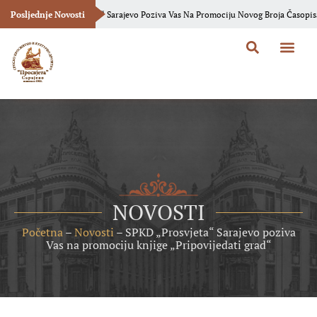
„Prosvjeta“ Sarajevo Poziva Vas Na Promociju Novog Broja Časopisa „Bosanska Vil
Posljednje Novosti
O Prosvje
Bosanska Vila
NOVOSTI
Početna
–
Novosti
–
SPKD „Prosvjeta“ Sarajevo poziva
Vas na promociju knjige „Pripovijedati grad“