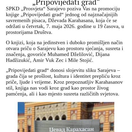
„Pripovijedati grad“
SPKD „Prosvjeta“ Sarajevo poziva Vas na promociju
knjige „Pripovijedati grad“ jednog od najznačajnijih
savremenih pisaca, Dževada Karahasana, koja će se
održati u četvrtak, 7. maja 2026. godine u 19 časova, u
prostorijama Društva.
O knjizi, koja na jedinstven i duboko promišljen način
otvara priču o Sarajevu kao prostoru sjećanja, susreta i
značenja, govoriće Muhamed Dželilović, Dijana
Hadžizukić, Amir Vuk Zec i Mile Stojić.
„Pripovijedati grad“ donosi slojevitu sliku Sarajeva –
grada čija se prošlost, kultura i identitet prepliću kroz
priče, ljude i vrijeme. Kroz prepoznatljiv Karahasanov
stil, knjiga nas vodi kroz grad kao prostor živog
pamćenja, ali i kao mjesto susreta različitih svjetova.