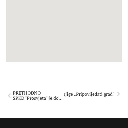
PRETHODNO
 Sarajevo održana promocija knjige „Pripovijedati grad“
SPKD "Prosvjeta" je dobila nagradu Sajma