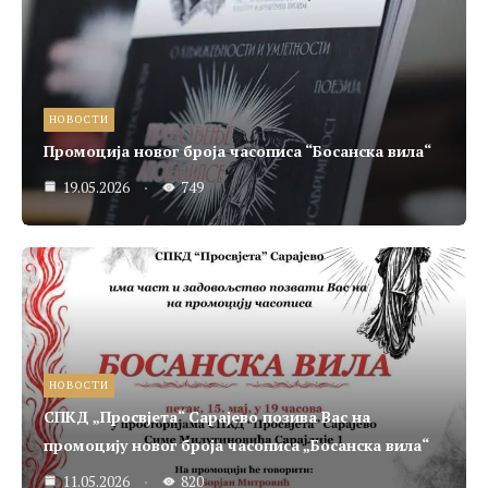
НОВОСТИ
Промоција новог броја часописа “Босанска вила“
19.05.2026
749
НОВОСТИ
СПКД „Просвјета“ Сарајево позива Вас на
промоцију новог броја часописа „Босанска вила“
11.05.2026
820