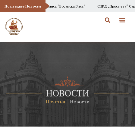
ција Новог Броја Часописа “Босанска Вила“
Посљедње Новости
СПКД „Просвјета“ Сарајево П
НОВОСТИ
Почетна
–
Новости