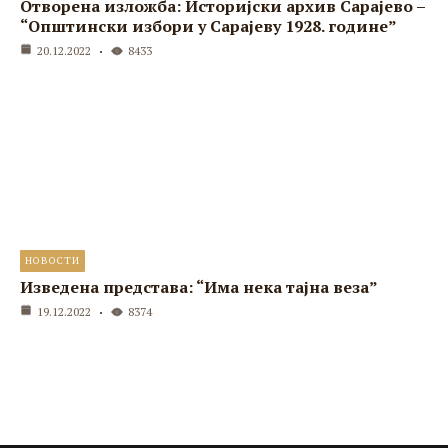
Отворена изложба: Историјски архив Сарајево –
“Општински избори у Сарајеву 1928. године”
20.12.2022
8433
НОВОСТИ
Изведена представа: “Има нека тајна веза”
19.12.2022
8374