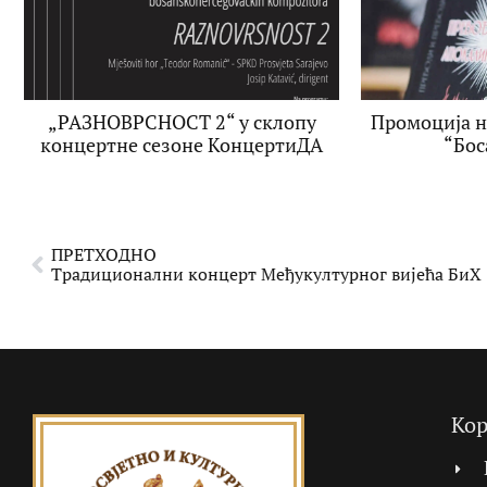
„РАЗНОВРСНОСТ 2“ у склопу
Промоција н
концертне сезоне КонцертиДА
“Бос
ПРЕТХОДНО
Традиционални концерт Међукултурног вијећа БиХ
Кор