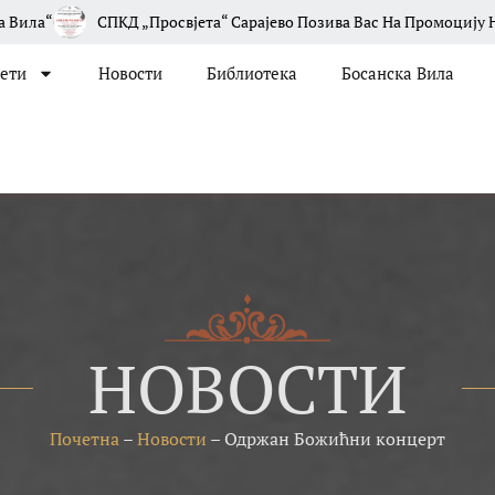
 „Просвјета“ Сарајево Позива Вас На Промоцију Новог Броја Часоп
јети
Новости
Библиотека
Босанска Вила
НОВОСТИ
Почетна
–
Новости
–
Одржан Божићни концерт