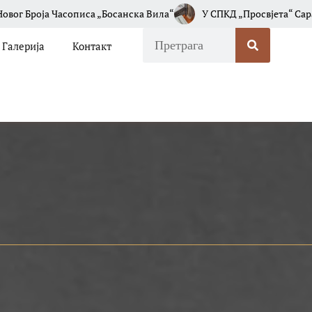
иса „Босанска Вила“
У СПКД „Просвјета“ Сарајево Одржана Пр
Галерија
Контакт