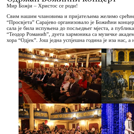
Мир Божји – Христос се роди!
Свим нашим члановима и пријатељима желимо срећне 
“Просвјета” Сарајево организовало је Божићни концерт
сала је била испуњена до посљедњег мјеста, а публик
“Теодор Романић”, дуета хармоника са музичке академ
хора “Одјек”. Још једна успјешна година је иза нас, 