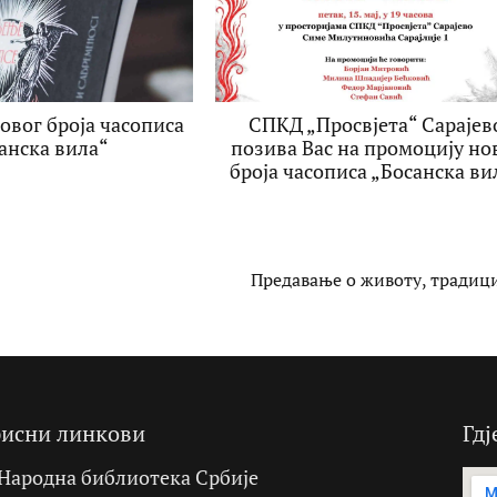
овог броја часописа
СПКД „Просвјета“ Сарајев
анска вила“
позива Вас на промоцију но
броја часописа „Босанска ви
Предавање о животу, традици
исни линкови
Гдј
Народна библиотека Србије