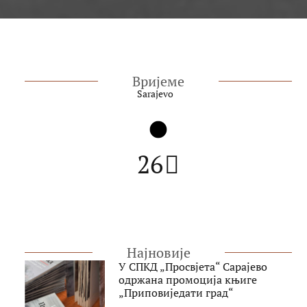
Вријеме
Sarajevo
26
Најновије
У СПКД „Просвјета“ Сарајево
одржана промоција књиге
„Приповиједати град“