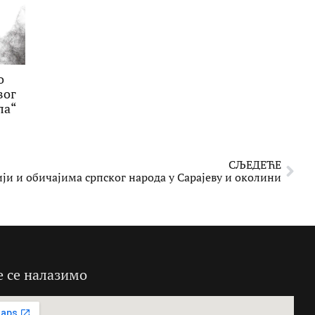
о
вог
ла“
СЉЕДЕЋЕ
ји и обичајима српског народа у Сарајеву и околини
е се налазимо