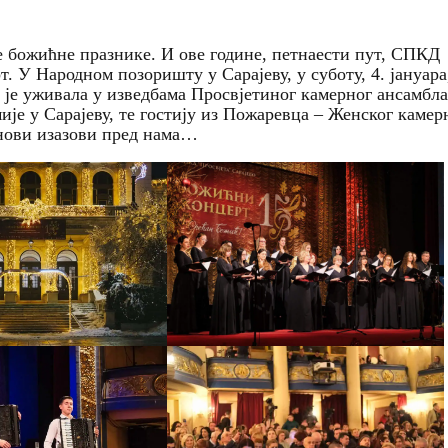
божићне празнике. И ове године, петнаести пут, СПКД
. У Народном позоришту у Сарајеву, у суботу, 4. јануара
а је уживала у изведбама Просвјетиног камерног ансамбла
ије у Сарајеву, те гостију из Пожаревца – Женског камер
а нови изазови пред нама…