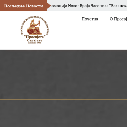
А
Промоција Новог Броја Часописа “Босанска Вила“
СПКД
Посљедње Новости
Почетна
О Просв