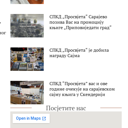
СПКД „Просвјета“ Сарајево
,
позива Вас на промоцију
књиге „Приповиједати град“
ног
СПКД „Просвјета“ је добила
награду Сајма
СПКД “Просвјета” вас и ове
године очекује на сарајевском
сајму књига у Скендерији
Посјетите нас