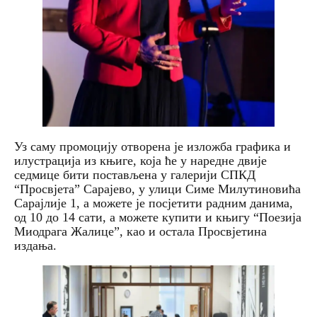
Уз саму промоцију отворена је изложба графика и
илустрација из књиге, која ће у наредне двије
седмице бити постављена у галерији СПКД
“Просвјета” Сарајево, у улици Симе Милутиновића
Сарајлије 1, а можете је посјетити радним данима,
од 10 до 14 сати, а можете купити и књигу “Поезија
Миодрага Жалице”, као и остала Просвјетина
издања.