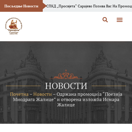
Посљедње Новости
СПКД „Просвјета“ Сарајево Позива Вас На Промоцију Новог Броја Часопис
НОВОСТИ
Почетна
–
Новости
–
Одржана промоција “Поезија
Миодрага Жалице” и отворена изложба Исмара
Жалице