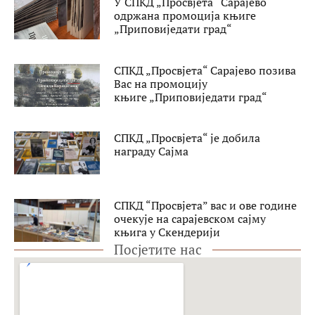
У СПКД „Просвјета“ Сарајево
одржана промоција књиге
„Приповиједати град“
СПКД „Просвјета“ Сарајево позива
Вас на промоцију
књиге „Приповиједати град“
СПКД „Просвјета“ је добила
награду Сајма
СПКД “Просвјета” вас и ове године
очекује на сарајевском сајму
књига у Скендерији
Посјетите нас