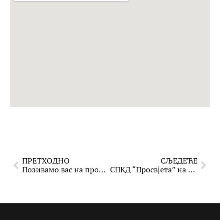
ПРЕТХОДНО
СЉЕДЕЋЕ
Позивамо вас на промоцију књиге „Поезија Миодрага Жалице“ и oтварање изложбе илустрација „Поезија“ – Исмара Жалице
СПКД “Просвјета” на XXXV Међународном сајму књига