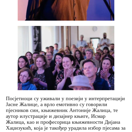
Посјетиоци су уживали у поезији у интерпретацији
Јасне Жалице, а врло емотивно су говорили
пјесников син, књижевник Антоније Жалица, те
аутор илустрације и дизајнер књиге, Исмар
Жалица, као и професорица књижевности Дијана
Хаџизукић, која је такођер урадила избор пјесама за