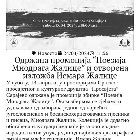
Новости
24/04/2024
11:56
Одржана промоција “Поезија
Миодрага Жалице” и отворена
изложба Исмара Жалице
У суботу, 13. априла, у просторијама Српског
просвјетног и културног друштва “Просвјета”
Сарајево одржана је промоција збирке “Поезија
Миодрага Жалице”. Овом збирком се сјећамо и
удаљавамо од заборава једног од највећих
југословенских и босанскохерцеговачких пјесника
и писаца, Миодрага Жалице. Колекција је додатно
обогаћена илустрацијама које је за ово издање
израдио његов унук, један од најбољих фотографа и
дизајнера млађе генерације, Исмар Жалица.