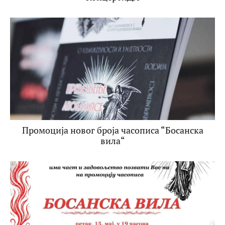
Промоција новог броја часописа “Босанска
вила“