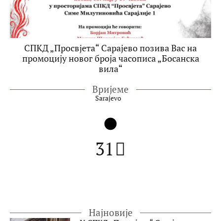
СПКД „Просвјета“ Сарајево позива Вас на
промоцију новог броја часописа „Босанска
вила“
Вријеме
Sarajevo
31
Најновије