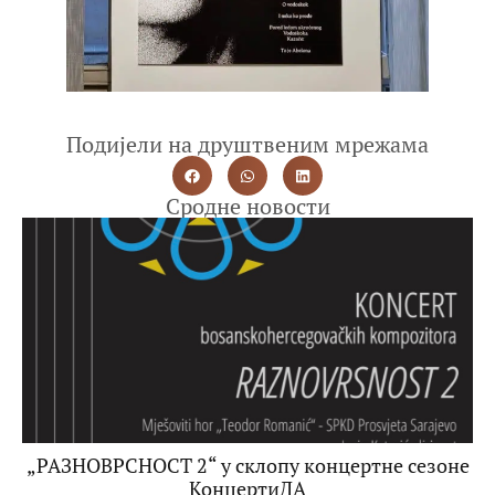
Подијели на друштвеним мрежама
Сродне новости
„РАЗНОВРСНОСТ 2“ у склопу концертне сезоне
КонцертиДА