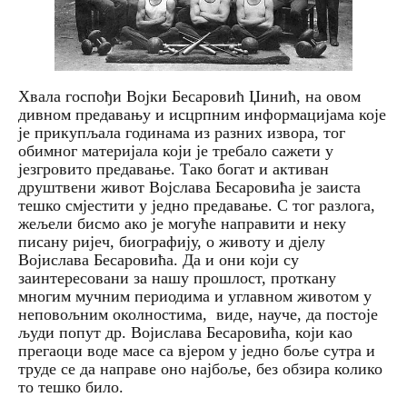
Хвала госпођи Војки Бесаровић Џинић, на овом
дивном предавању и исцрпним информацијама које
је прикупљала годинама из разних извора, тог
обимног материјала који је требало сажети у
језгровито предавање. Тако богат и активан
друштвени живот Војслава Бесаровића је заиста
тешко смјестити у једно предавање. С тог разлога,
жељели бисмо ако је могуће направити и неку
писану ријеч, биографију, о животу и дјелу
Војислава Бесаровића. Да и они који су
заинтересовани за нашу прошлост, проткану
многим мучним периодима и углавном животом у
неповољним околностима, виде, науче, да постоје
људи попут др. Војислава Бесаровића, који као
прегаоци воде масе са вјером у једно боље сутра и
труде се да направе оно најбоље, без обзира колико
то тешко било.