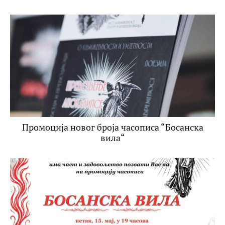
Промоција новог броја часописа “Босанска
вила“