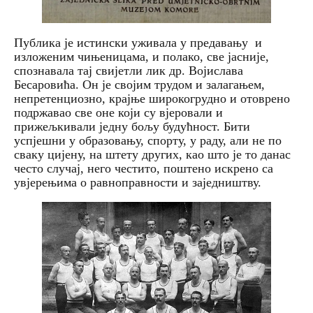
Публика је истински уживала у предавању и
изложеним чињеницама, и полако, све јасније,
спознавала тај свијетли лик др. Војислава
Бесаровића. Он је својим трудом и залагањем,
непретенциозно, крајње широкогрудно и отоврено
подржавао све оне који су вјеровали и
прижељкивали једну бољу будућност. Бити
успјешни у образовању, спорту, у раду, али не по
сваку цијену, на штету других, као што је то данас
често случај, него честито, поштено искрено са
увјерењима о равноправности и заједништву.