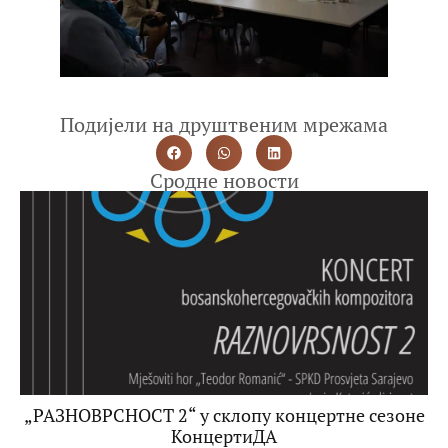
Подијели на друштвеним мрежама
Сродне новости
„РАЗНОВРСНОСТ 2“ у склопу концертне сезоне
КонцертиДА