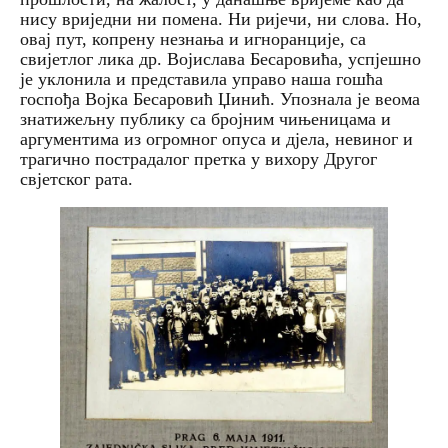
нису вриједни ни помена. Ни ријечи, ни слова. Но,
овај пут, копрену незнања и игноранције, са
свијетлог лика др. Војислава Бесаровића, успјешно
је уклонила и представила управо наша гошћа
госпођа Војка Бесаровић Џинић. Упознала је веома
знатижељну публику са бројним чињеницама и
аргументима из огромног опуса и дјела, невиног и
трагично пострадалог претка у вихору Другог
свјетског рата.