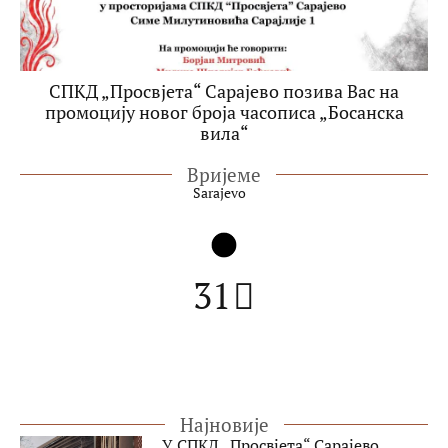
СПКД „Просвјета“ Сарајево позива Вас на
промоцију новог броја часописа „Босанска
вила“
Вријеме
Sarajevo
31
Најновије
У СПКД „Просвјета“ Сарајево