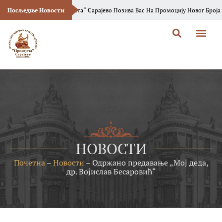
„Просвјета“ Сарајево Позива Вас На Промоцију Новог Броја Часописа „Босанс
Посљедње Новости
НОВОСТИ
Почетна
–
Новости
–
Одржано предавање „Мој деда,
др. Војислав Бесаровић“