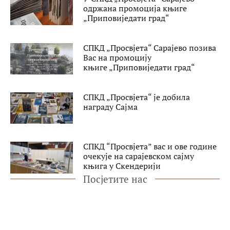
одржана промоција књиге
„Приповиједати град“
СПКД „Просвјета“ Сарајево позива
Вас на промоцију
књиге „Приповиједати град“
СПКД „Просвјета“ је добила
награду Сајма
СПКД “Просвјета” вас и ове године
очекује на сарајевском сајму
књига у Скендерији
Посјетите нас