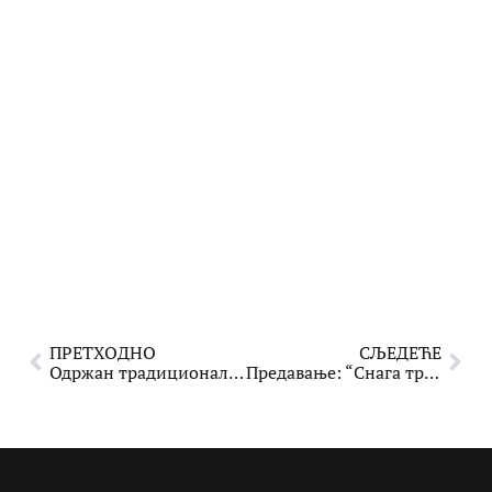
ПРЕТХОДНО
СЉЕДЕЋЕ
Одржан традиционални годишњи концерт „Сазвучја/Сузвучја“
Предавање: “Снага треће доби”