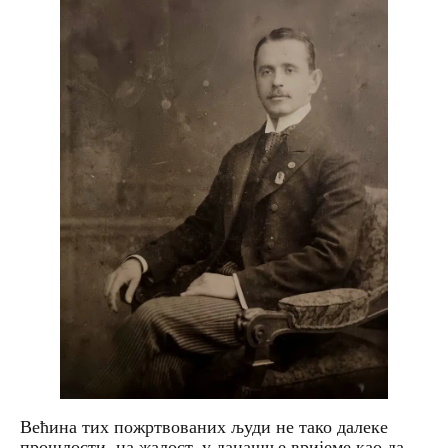
Већина тих пожртвованих људи не тако далеке
прошлости, на жалост, у данашње вријеме као да