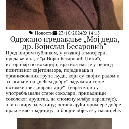
Новости
23/10/2024
14:15
Одржано предавање „Мој деда,
др. Војислав Бесаровић“
Пред широм публиком, у угодној атмосфери,
предавачица, г-ђа Војка Бесаровић Џинић,
историчар по вокацији, вратила нас је у период
позитивног свјетоназора, појединаца и
организованих група људи, који су својим радом и
залагањем на „већем добру“ задужили своје
потомке тзв. „нараштајце“ (израз који су
употребљавали стари соколари, припадници
соколског друштва, да спомену млађе нараштаје),
али и ширу заједницу; остављајући примјере добре
праксе као традицију и бројне објекте у наслијеђе.