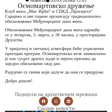
Новости
03/03/2026
12:01
Осмомартовско дружење
Клуб жена „Мис Ирби“ и СПКД „Просвјета“
Сарајево и ове године организују традиционално
обиљежавање Међународног дана жена.
Обиљежавање Међународног дана жена одржаће
се у четвртак, 5. марта, у 18 часова, у просторијама
Друштва.
У пријатној и свечаној атмосфери биће уприличен
пригодан програм. Осмомартовско вече замишљено
је као сусрет драгих људи и лијепа прилика да
заједно обиљежимо овај дан.
Радујемо се свима који одлуче да нам се придруже.
Добро дошли!
Подијели на друштвеним мрежама
Сродне новости