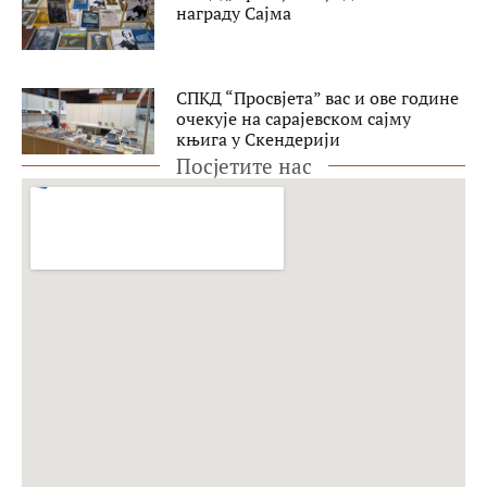
награду Сајма
СПКД “Просвјета” вас и ове године
очекује на сарајевском сајму
књига у Скендерији
Посјетите нас