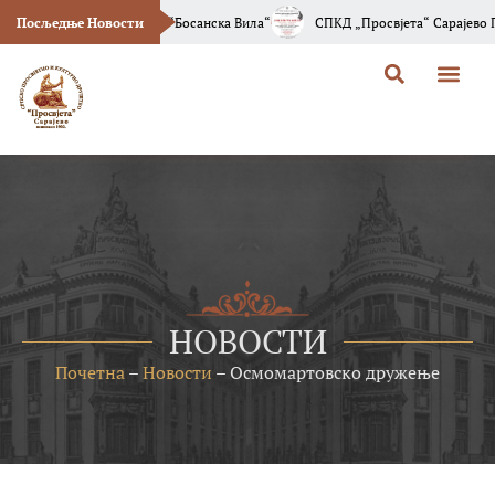
г Броја Часописа “Босанска Вила“
Посљедње Новости
СПКД „Просвјета“ Сарајево Позива В
НОВОСТИ
Почетна
–
Новости
–
Осмомартовско дружење