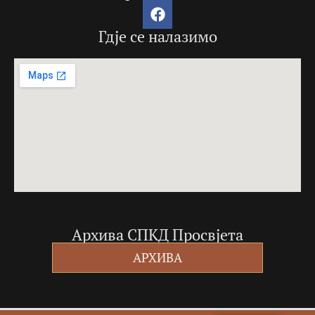
Гдје се налазимо
Архива СПКД Просвјета
АРХИВА