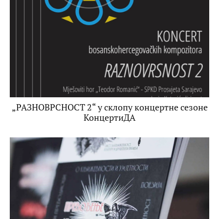
„РАЗНОВРСНОСТ 2“ у склопу концертне сезоне
КонцертиДА