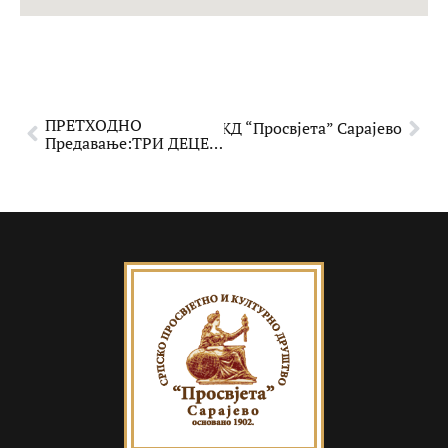
ПРЕТХОДНО
 концерт у организацији СПКД “Просвјета” Сарајево
Предавање:ТРИ ДЕЦЕНИЈЕ НАКОН ДЕЈТОНА: ЖЕНЕ И ДРУШТВЕНЕ ПРОМЈЕНЕ