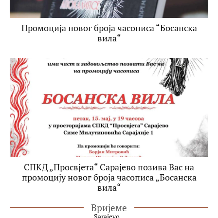
Промоција новог броја часописа “Босанска
вила“
СПКД „Просвјета“ Сарајево позива Вас на
промоцију новог броја часописа „Босанска
вила“
Вријеме
Sarajevo