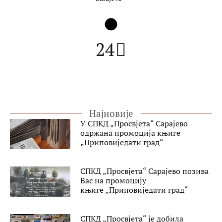
24
Најновије
У СПКД „Просвјета“ Сарајево
одржана промоција књиге
„Приповиједати град“
СПКД „Просвјета“ Сарајево позива
Вас на промоцију
књиге „Приповиједати град“
СПКД „Просвјета“ је добила