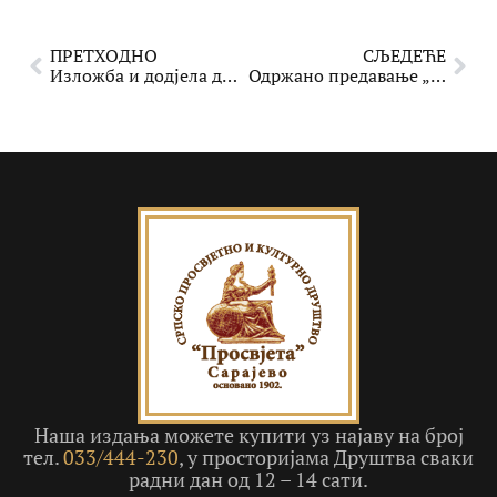
ПРЕТХОДНО
СЉЕДЕЋЕ
Изложба и додјела диплома полазницима школе сликања „Линије Тијела“
Одржано предавање „Чаробне и чудесне биљке у нашем дому, врту и околини – како их препознати и уживати у њима“
Наша издања можете купити уз најаву на број
тел.
033/444-230
, у просторијама Друштва сваки
радни дан од 12 – 14 сати.