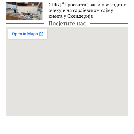
СПКД “Просвјета” вас и ове године
очекује на сарајевском сајму
књига у Скендерији
Посјетите нас