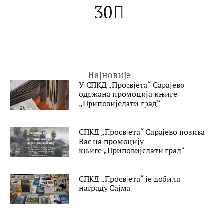
30
Најновије
У СПКД „Просвјета“ Сарајево
одржана промоција књиге
„Приповиједати град“
СПКД „Просвјета“ Сарајево позива
Вас на промоцију
књиге „Приповиједати град“
СПКД „Просвјета“ је добила
награду Сајма