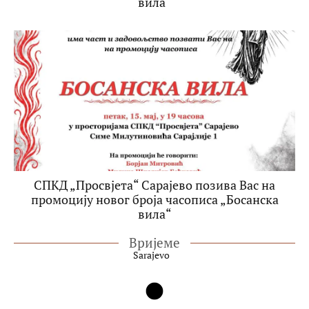
вила“
СПКД „Просвјета“ Сарајево позива Вас на
промоцију новог броја часописа „Босанска
вила“
Вријеме
Sarajevo