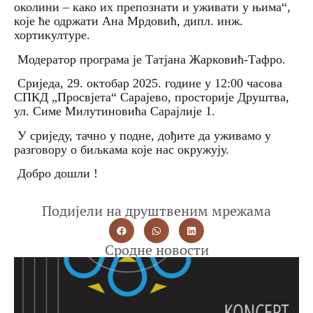
околини – како их препознати и уживати у њима“,
које ће одржати Ана Мрдовић, дипл. инж.
хортикултуре.
Модератор програма је Татјана Жарковић-Тафро.
Сриједа, 29. октобар 2025. године у 12:00 часова
СПКД „Просвјета“ Сарајево, просторије Друштва,
ул. Симе Милутиновића Сарајлије 1.
У сриједу, тачно у подне, дођите да уживамо у
разговору о биљкама које нас окружују.
Добро дошли !
Подијели на друштвеним мрежама
Сродне новости