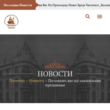
вјета“ Сарајево Позива Вас На Промоцију Новог Броја Часописа „Босанска Ви
Посљедње Новости
НОВОСТИ
Почетна
–
Новости
–
Позивамо вас на занимљиво
предавање