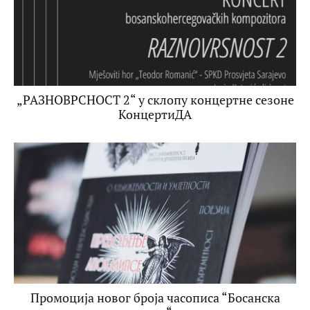
„РАЗНОВРСНОСТ 2“ у склопу концертне сезоне
КонцертиДА
Промоција новог броја часописа “Босанска