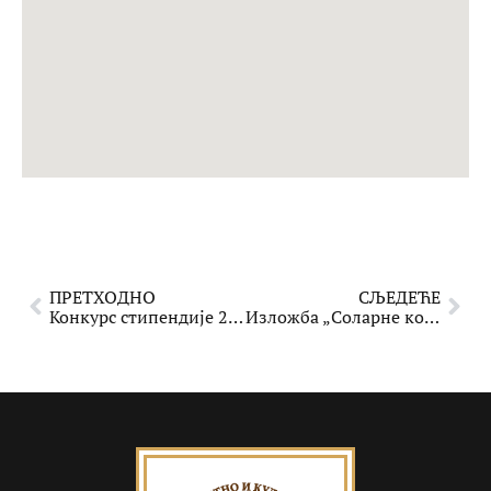
ПРЕТХОДНО
СЉЕДЕЋЕ
Конкурс стипендије 2025
Изложба „Соларне конвергенције“ Срђана Стефановића у Сарајеву