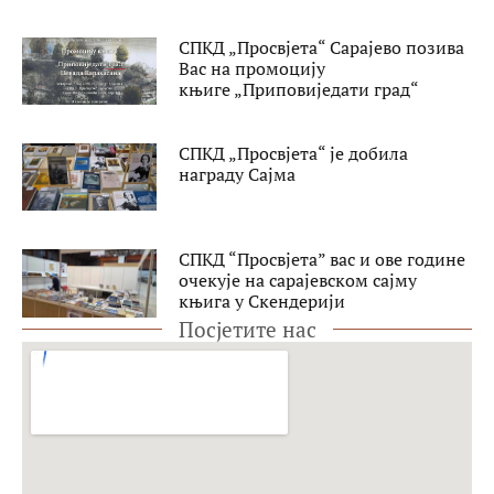
СПКД „Просвјета“ Сарајево позива
Вас на промоцију
књиге „Приповиједати град“
СПКД „Просвјета“ је добила
награду Сајма
СПКД “Просвјета” вас и ове године
очекује на сарајевском сајму
књига у Скендерији
Посјетите нас