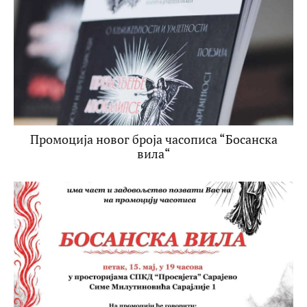
Промоција новог броја часописа “Босанска
вила“