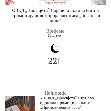
СПКД „Просвјета“ Сарајево позива Вас на
промоцију новог броја часописа „Босанска
вила“
Вријеме
Sarajevo
22
Најновије
У СПКД „Просвјета“ Сарајево
одржана промоција књиге
„Приповиједати град“