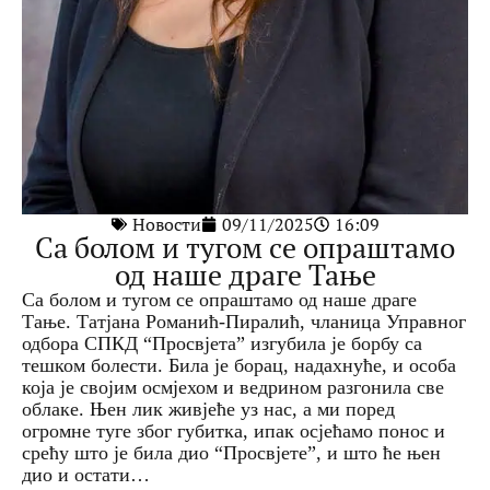
Новости
09/11/2025
16:09
Са болом и тугом се опраштамо
од наше драге Тање
Са болом и тугом се опраштамо од наше драге
Тање. Татјана Романић-Пиралић, чланица Управног
одбора СПКД “Просвјета” изгубила је борбу са
тешком болести. Била је борац, надахнуће, и особа
која је својим осмјехом и ведрином разгонила све
облаке. Њен лик живјеће уз нас, а ми поред
огромне туге због губитка, ипак осјећамо понос и
срећу што је била дио “Просвјете”, и што ће њен
дио и остати…