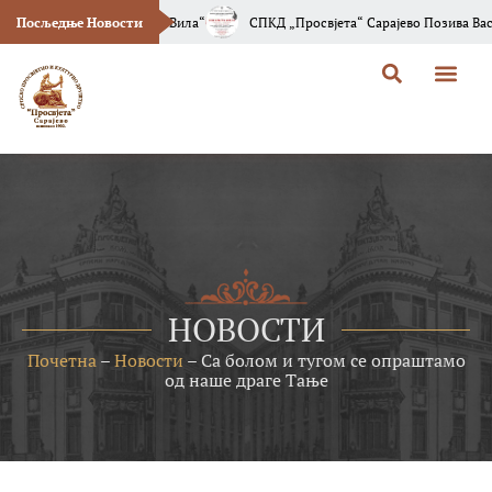
описа “Босанска Вила“
Посљедње Новости
СПКД „Просвјета“ Сарајево Позива Вас На Промо
НОВОСТИ
Почетна
–
Новости
–
Са болом и тугом се опраштамо
од наше драге Тање