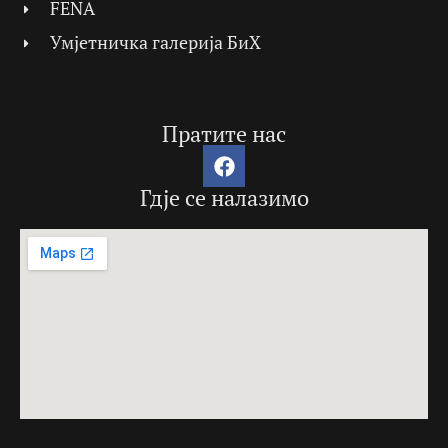
FENA
Умјетничка галерија БиХ
Пратите нас
Гдје се налазимо