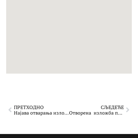
ПРЕТХОДНО
СЉЕДЕЋЕ
Најава отварања изложбе
Отворена изложбa под називом: “Господин Милош Миладиновић – пројектант, архитект, градитељ”