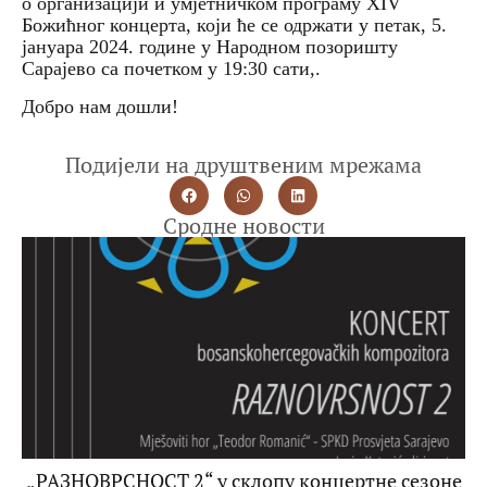
о организацији и умјетничком програму XIV
Божићног концерта, који ће се одржати у петак, 5.
јануара 2024. године у Народном позоришту
Сарајево са почетком у 19:30 сати,.
Добро нам дошли!
Подијели на друштвеним мрежама
Сродне новости
„РАЗНОВРСНОСТ 2“ у склопу концертне сезоне