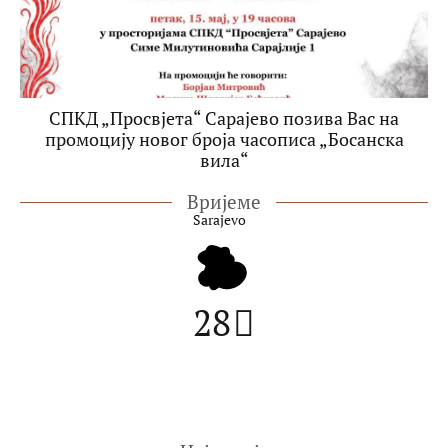
СПКД „Просвјета“ Сарајево позива Вас на
промоцију новог броја часописа „Босанска
вила“
Вријеме
Sarajevo
28