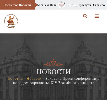
 Броја Часописа “Босанска Вила“
Посљедње Новости
СПКД „Просвјета“ Сарајево Позива Ва
НОВОСТИ
Почетна
–
Новости
–
Заказана Пресс конференција
поводом одржавања XIV Божићног концерта