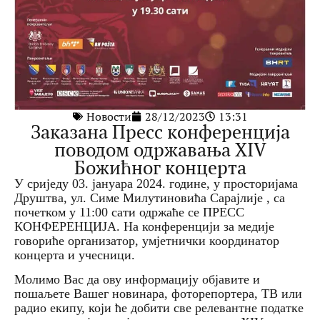
Новости
28/12/2023
13:31
Заказана Пресс конференција
поводом одржавања XIV
Божићног концерта
У сриједу 03. јануара 2024. године, у просторијама
Друштва, ул. Симе Милутиновића Сарајлије , са
почетком у 11:00 сати одржаће се ПРЕСС
КОНФЕРЕНЦИЈА. На конференцији за медије
говориће организатор, умјетнички координатор
концерта и учесници.
Молимо Вас да ову информацију објавите и
пошаљете Вашег новинара, фоторепортера, ТВ или
радио екипу, који ће добити све релевантне податке