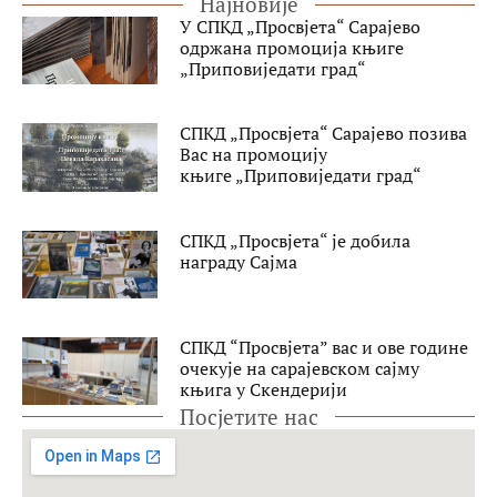
Најновије
У СПКД „Просвјета“ Сарајево
одржана промоција књиге
„Приповиједати град“
СПКД „Просвјета“ Сарајево позива
Вас на промоцију
књиге „Приповиједати град“
СПКД „Просвјета“ је добила
награду Сајма
СПКД “Просвјета” вас и ове године
очекује на сарајевском сајму
књига у Скендерији
Посјетите нас