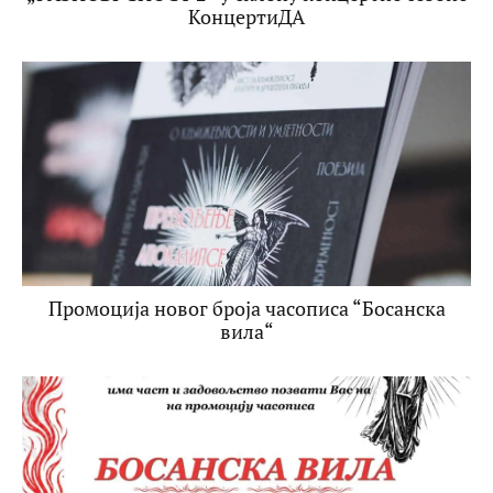
КонцертиДА
Промоција новог броја часописа “Босанска
вила“