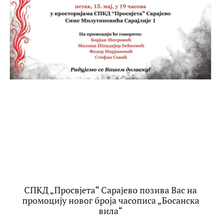
СПКД „Просвјета“ Сарајево позива Вас на
промоцију новог броја часописа „Босанска
вила“