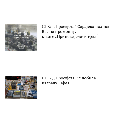
СПКД „Просвјета“ Сарајево позива
Вас на промоцију
књиге „Приповиједати град“
СПКД „Просвјета“ је добила
награду Сајма