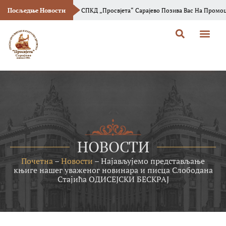
 Вила“
Посљедње Новости
СПКД „Просвјета“ Сарајево Позива Вас На Промоцију Новог Броја
О Просв
Босанска Вила
НОВОСТИ
Почетна
–
Новости
–
Најављујемо представљање
књиге нашег уваженог новинара и писца Слободана
Стајића ОДИСЕЈСКИ БЕСКРАЈ