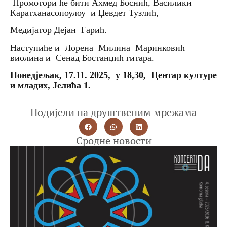
Промотори ће бити Ахмед Боснић, Василики
Каратханасопоулоу и Џевдет Тузлић,
Медијатор Дејан Гарић.
Наступиће и Лорена Милина Маринковић
виолина и Сенад Бостанџић гитара.
Понедјељак, 17.11. 2025, у 18,30, Центар културе
и младих, Јелића 1.
Подијели на друштвеним мрежама
Сродне новости