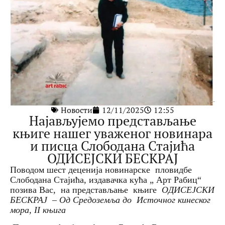
Новости
12/11/2025
12:55
Најављујемо представљање
књиге нашег уваженог новинара
и писца Слободана Стајића
ОДИСЕЈСКИ БЕСКРАЈ
Поводом шест деценија новинарске пловидбе
Слободана Стајића, издавачка кућа „ Арт Рабиц“
позива Вас, на представљање књиге
ОДИСЕЈСКИ
БЕСКРАЈ
–
Од Средоземља до Источног кинеског
мора, II књига