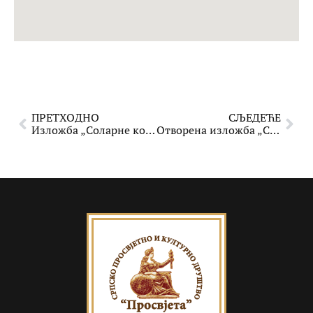
ПРЕТХОДНО
СЉЕДЕЋЕ
Изложба „Соларне конвергенције“ Срђана Стефановића у Сарајеву
Отворена изложба „Соларне конвергенције“ у Галерији СПКД „Просвјета“ Сарајево