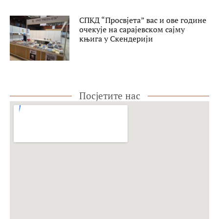
СПКД “Просвјета” вас и ове године
очекује на сарајевском сајму
књига у Скендерији
Посјетите нас