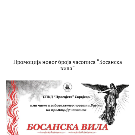
Промоција новог броја часописа “Босанска
вила“