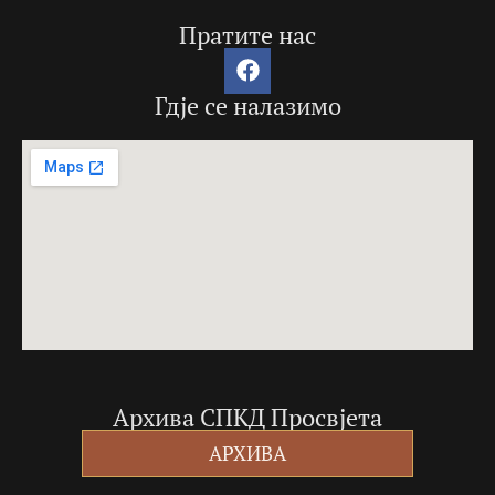
Пратите нас
Гдје се налазимо
Архива СПКД Просвјета
АРХИВА