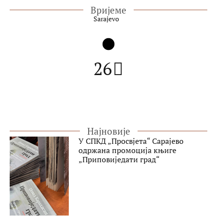
Вријеме
Sarajevo
26
Најновије
У СПКД „Просвјета“ Сарајево
одржана промоција књиге
„Приповиједати град“