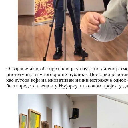
Отварање изложбе протекло је у изузетно лијепој атм
институција и многобројне публике. Поставка је оста
као аутора који на иновативан начин истражује однос 
бити представљена и у Њујорку, што овом пројекту да