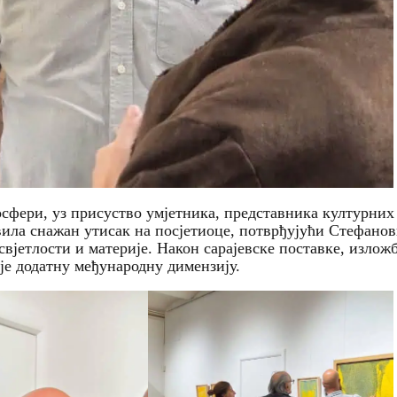
осфери, уз присуство умјетника, представника културних
вила снажан утисак на посјетиоце, потврђујући Стефано
свјетлости и материје. Након сарајевске поставке, изложб
је додатну међународну димензију.