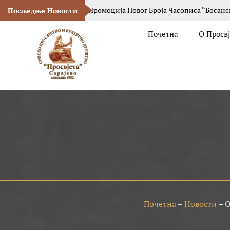
моција Новог Броја Часописа “Босанска Вила“
СПКД „Просвјет
Посљедње Новости
Почетна
О Просв
Почетна
–
Новости
–
О