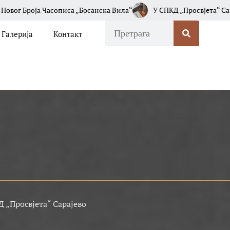
ска Вила“
У СПКД „Просвјета“ Сарајево Одржана Промоција Књ
Галерија
Контакт
 „Просвјета“ Сарајево