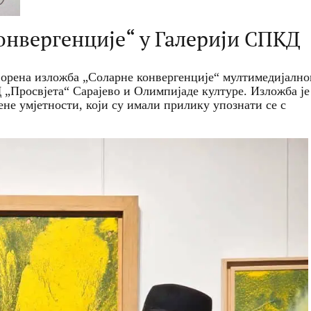
онвергенције“ у Галерији СПКД
ворена изложба „Соларне конвергенције“ мултимедијално
„Просвјета“ Сарајево и Олимпијаде културе. Изложба је
не умјетности, који су имали прилику упознати се с