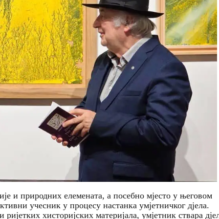
ије и природних елемената, а посебно мјесто у његовом
 активни учесник у процесу настанка умјетничког дјела.
ријетких хисторијских материјала, умјетник ствара дје