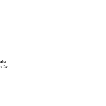
вића
а ће