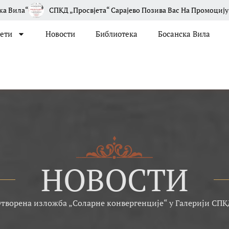
а“ Сарајево Позива Вас На Промоцију Новог Броја Часописа „Босан
јети
Новости
Библиотека
Босанска Вила
НОВОСТИ
творена изложба „Соларне конвергенције“ у Галерији СПКД