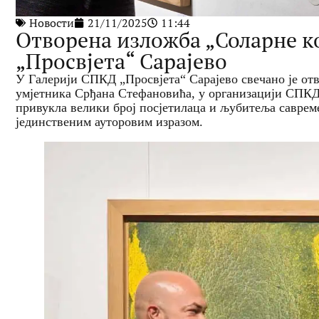
Новости
21/11/2025
11:44
Отворена изложба „Соларне к
„Просвјета“ Сарајево
У Галерији СПКД „Просвјета“ Сарајево свечано је от
умјетника Срђана Стефановића, у организацији СПКД 
привукла велики број посјетилаца и љубитеља савреме
јединственим ауторовим изразом.