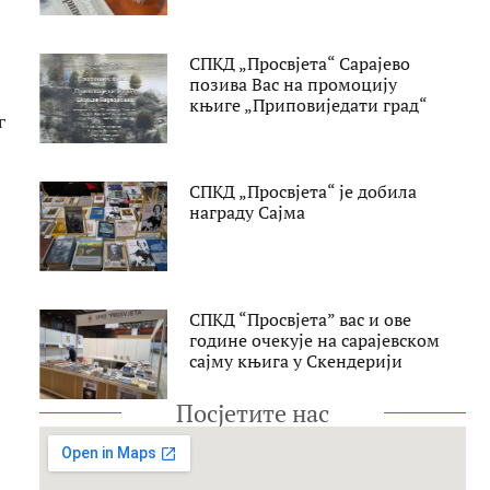
СПКД „Просвјета“ Сарајево
позива Вас на промоцију
књиге „Приповиједати град“
г
СПКД „Просвјета“ је добила
награду Сајма
СПКД “Просвјета” вас и ове
године очекује на сарајевском
сајму књига у Скендерији
Посјетите нас