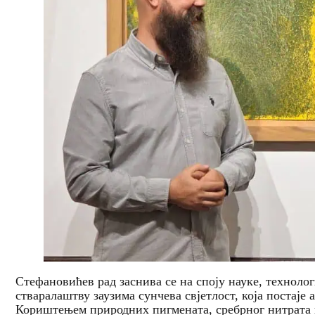
Стефановићев рад заснива се на споју науке, технолог
стваралаштву заузима сунчева свјетлост, која постаје
Кориштењем природних пигмената, сребрног нитрата и 