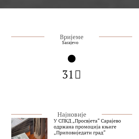
Вријеме
Sarajevo
31
Најновије
У СПКД „Просвјета“ Сарајево
одржана промоција књиге
„Приповиједати град“