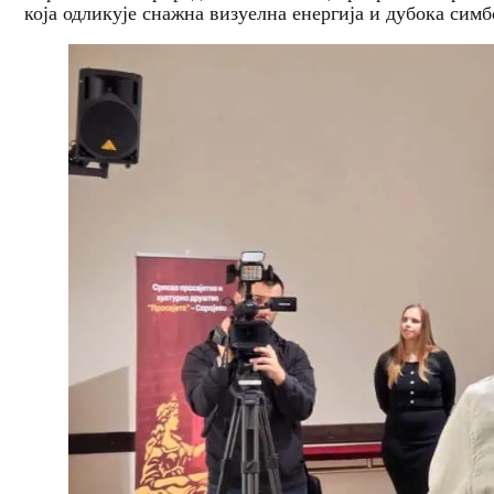
која одликује снажна визуелна енергија и дубока симб