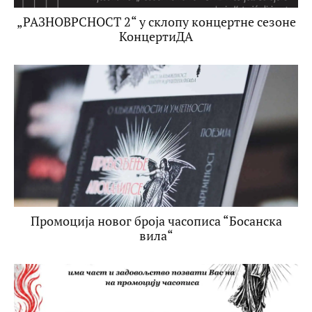
„РАЗНОВРСНОСТ 2“ у склопу концертне сезоне
КонцертиДА
Промоција новог броја часописа “Босанска
вила“