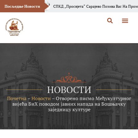
“Босанска Вила“
Посљедње Новости
СПКД „Просвјета“ Сарајево Позива Вас На Промоцију Н
НОВОСТИ
Почетна
–
Новости
–
Отворено писмо Међукултурног
вијећа БиХ поводом јавних напада на Бошњачку
заједницу културе