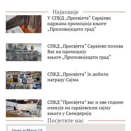
Најновије
У СПКД „Просвјета“ Сарајево
одржана промоција књиге
„Приповиједати град“
СПКД „Просвјета“ Сарајево позива
Вас на промоцију
књиге „Приповиједати град“
СПКД „Просвјета“ је добила
награду Сајма
СПКД “Просвјета” вас и ове године
очекује на сарајевском сајму
књига у Скендерији
Посјетите нас