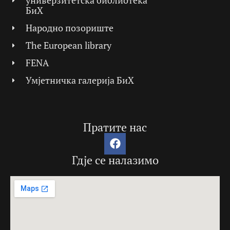
универзитетска библиотека
БиХ
Народно позориште
The European library
FENA
Умјетничка галерија БиХ
Пратите нас
Гдје се налазимо