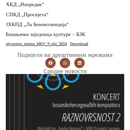
ХКД „Напредак“
СПКД „Просвјета“
ЈХКПД „Ла Беневоленција“
Бошњачка заједница културе – БЗК
otvoreno_pismo_MKV_9_okt_2024
Download
Подијели на друштвеним мрежама
Сродне новости