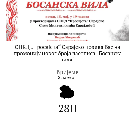
СПКД „Просвјета“ Сарајево позива Вас на
промоцију новог броја часописа „Босанска
вила“
Вријеме
Sarajevo
28