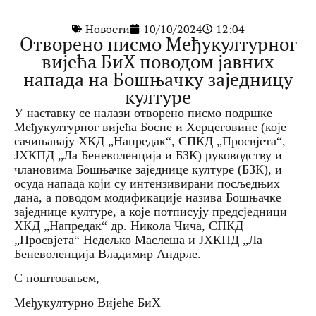
Новости
10/10/2024
12:04
Отворено писмо Међукултурног
вијећа БиХ поводом јавних
напада на Бошњачку заједницу
културе
У наставку се налази отворено писмо подршке
Међукултурног вијећа Босне и Херцеговине (које
сачињавају ХКД „Напредак“, СПКД „Просвјета“,
ЈХКПД „Ла Беневоленција и БЗК) руководству и
члановима Бошњачке заједнице културе (БЗК), и
осуда напада који су интензивирани посљедњих
дана, а поводом модификације назива Бошњачке
заједнице културе, а које потписују предсједници
ХКД „Напредак“ др. Никола Чича, СПКД
„Просвјета“ Недељко Маслеша и ЈХКПД „Ла
Беневоленција Владимир Андрле.
С поштовањем,
Међукултурно Вијеће БиХ