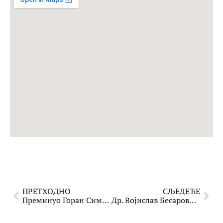
ПРЕТХОДНО
СЉЕДЕЋЕ
Преминуо Горан Симић
Др. Војислав Бесаровић: Живот и рад