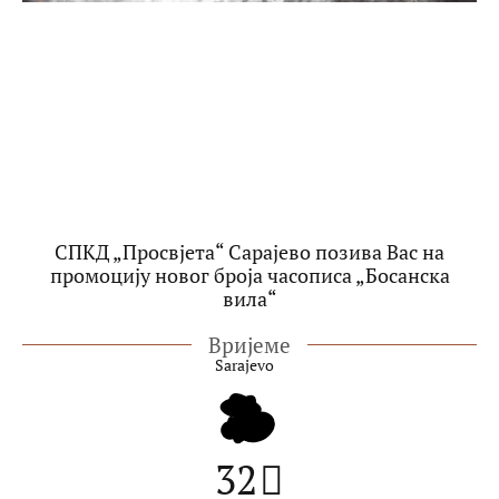
СПКД „Просвјета“ Сарајево позива Вас на
промоцију новог броја часописа „Босанска
вила“
Вријеме
Sarajevo
32