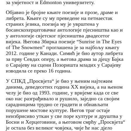
за умјетност и Edmonton универзитету.
Објавио је бројне књиге поезије и прозе, драме и
либрета. Књиге су му преведене на петнаестак
страних језика, поезија му је уврштена у
босанскохерцеговачке антологије пјесништва као и
у антологије свјетског пјесништва двадесетог
вијека. Његова Збирка поезије “Sunrise in The Eyes
of The Snowmen” проглашена је за најбољу књигу
2012. године у Канади. Симић је био аутор либрета
за прву Севдах оперу, а његова драма за дјецу Бајка
о Сарајеву на сцени Позоришта младих у Сарајеву
изводила се преко 16 година.
У СПКД „Просвјета“ је био у њеним најтежим
данима, деведесетих година XX вијека, а на њеном
челу је био од 1993. године, у вријеме када се све
око нас разграђивало и рушило, заједно са својим
сарадницима трудио се градити и обнављати
порушене мостове културе. Његов траг остаје
неизбрисиво уткан у све поре културе и друштва у
Босни и Херцеговини, а његовом смрћу „Просвјета“
је остала без великог човјека, чије ће нас дјело