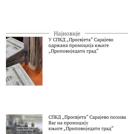
Најновије
У СПКД „Просвјета“ Сарајево
одржана промоција књиге
„Приповиједати град“
СПКД „Просвјета“ Сарајево позива
Вас на промоцију
књиге „Приповиједати град“