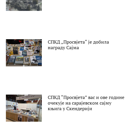
СПКД „Просвјета“ је добила
награду Сајма
СПКД “Просвјета” вас и ове године
очекује на сарајевском сајму
књига у Скендерији