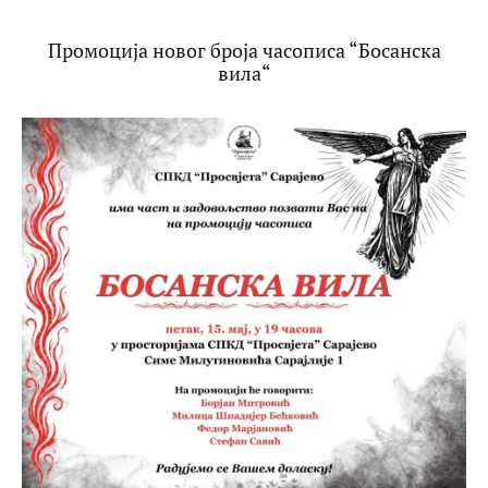
Промоција новог броја часописа “Босанска
вила“