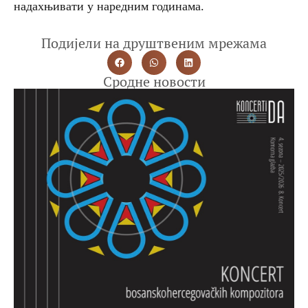
надахњивати у наредним годинама.
Подијели на друштвеним мрежама
Сродне новости