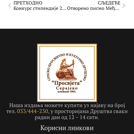
ПРЕТХОДНО
СЉЕДЕЋЕ
Конкурс стипендије 2024
Отворено писмо Међукултурног вијећа БиХ поводом јавних напада на Бошњачку заједницу културе
Наша издања можете купити уз најаву на број
тел.
033/444-230
, у просторијама Друштва сваки
радни дан од 12 – 14 сати.
Корисни линкови