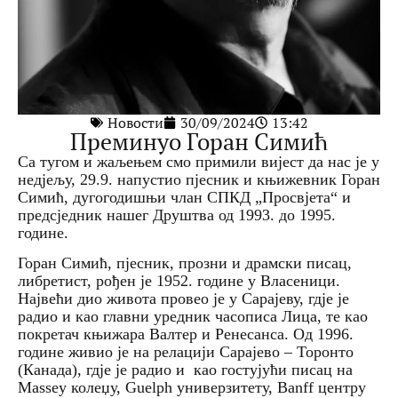
Новости
30/09/2024
13:42
Преминуо Горан Симић
Са тугом и жаљењем смо примили вијест да нас је у
недјељу, 29.9. напустио пјесник и књижевник Горан
Симић, дугогодишњи члан СПКД „Просвјета“ и
предсједник нашег Друштва од 1993. до 1995.
године.
Горан Симић, пјесник, прозни и драмски писац,
либретист, рођен је 1952. године у Власеници.
Највећи дио живота провео је у Сарајеву, гдје је
радио и као главни уредник часописа Лица, те као
покретач књижара Валтер и Ренесанса. Од 1996.
године живио је на релацији Сарајево – Торонто
(Канада), гдје је радио и као гостујући писац на
Massey колеџу, Guelph универзитету, Banff центру