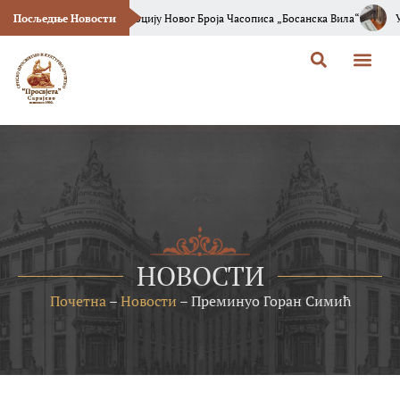
 Вас На Промоцију Новог Броја Часописа „Босанска Вила“
Посљедње Новости
У СПКД „Просв
О Просв
Босанска Вила
НОВОСТИ
Почетна
–
Новости
–
Преминуо Горан Симић