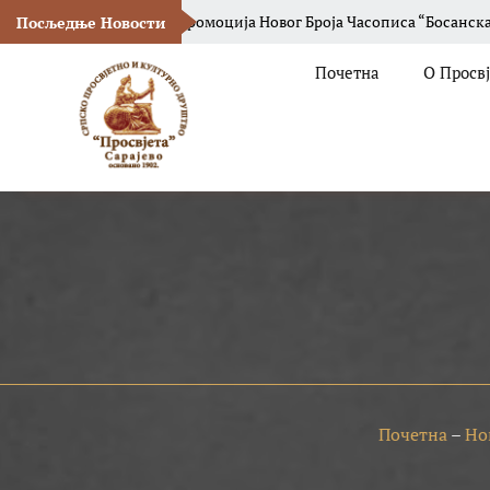
нцертиДА
Промоција Новог Броја Часописа “Босанска Вила“
Посљедње Новости
Почетна
О Просв
Почетна
–
Но