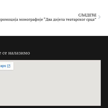
СЉЕДЕЋЕ
ромоција монографије “Два дијела театарског срца”
е се налазимо