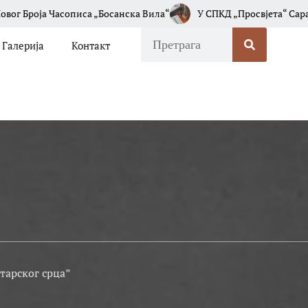
ја Часописа „Босанска Вила“
У СПКД „Просвјета“ Сарајево Од
Галерија
Контакт
тарског срца”