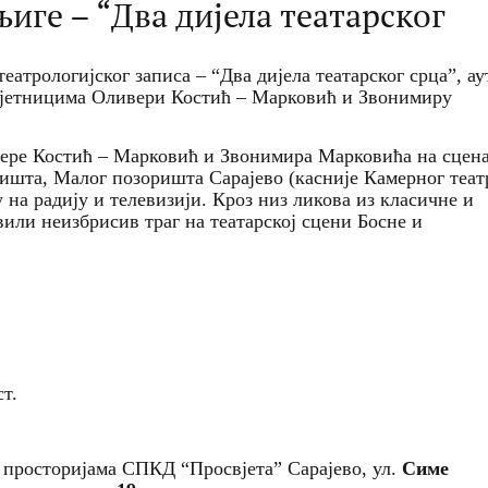
иге – “Два дијела театарског
атрологијског записа – “Два дијела театарског срца”, ау
мјетницима Оливери Костић – Марковић и Звонимиру
вере Костић – Марковић и Звонимира Марковића на сцен
лишта, Малог позоришта Сарајево (касније Камерног теат
 на радију и телевизији. Кроз низ ликова из класичне и
вили неизбрисив траг на театарској сцени Босне и
т.
у просторијама СПКД “Просвјета” Сарајево, ул.
Симе