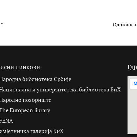
а”
Oдржана п
исни линкови
Гдј
Народна библиотека Србије
Национална и универзитетска библиотека БиХ
Народно позориште
The European library
FENA
Умјетничка галерија БиХ