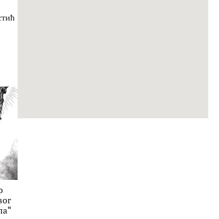
стић
о
вог
ла“