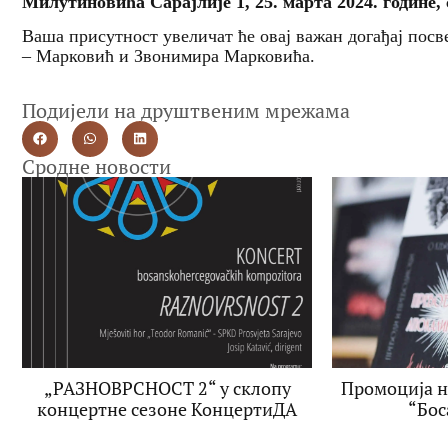
Милутиновића Сарајлије 1, 25. марта 2024. године, 
Ваша присутност увеличат ће овај важан догађај пос
– Марковић и Звонимира Марковића.
Подијели на друштвеним мрежама
Сродне новости
„РАЗНОВРСНОСТ 2“ у склопу
Промоција н
концертне сезоне КонцертиДА
“Бос