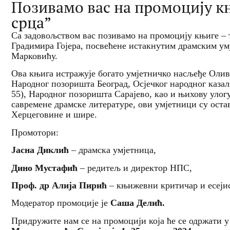
Позивамо вас на промоцију књ
срца”
Са задовољством вас позивамо на промоцију књиге – те
Градимира Гојера, посвећене истакнутим драмским у
Марковићу.
Ова књига истражује богато умјетничко насљеђе Оли
Народног позоришта Београд, Осјечког народног каза
55), Народног позоришта Сарајево, као и њихову улогу
савремене драмске литературе, ови умјетници су оста
Херцеговине и шире.
Промотори:
Јасна Диклић
– драмска умјетница,
Дино Мустафић
– редитељ и директор НПС,
Проф. др Алија Пирић
– књижевни критичар и есејис
Модератор промоције је
Саша Делић.
Придружите нам се на промоцији која ће се одржати 