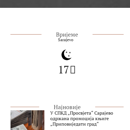
Вријеме
Sarajevo
17
Најновије
У СПКД „Просвјета“ Сарајево
одржана промоција књиге
„Приповиједати град“