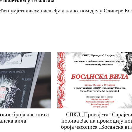
с почетком у 19 часова
.
већен умјетничком насљеђу и животном дјелу Оливере Ко
овог броја часописа
СПКД „Просвјета“ Сарајев
анска вила“
позива Вас на промоцију но
броја часописа „Босанска ви