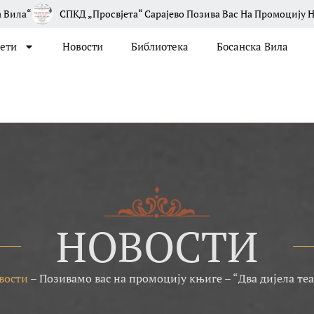
СПКД „Просвјета“ Сарајево Позива Вас На Промоцију Новог Бро
јети
Новости
Библиотека
Босанска Вила
НОВОСТИ
вости
–
Позивамо вас на промоцију књиге – “Два дијела теа