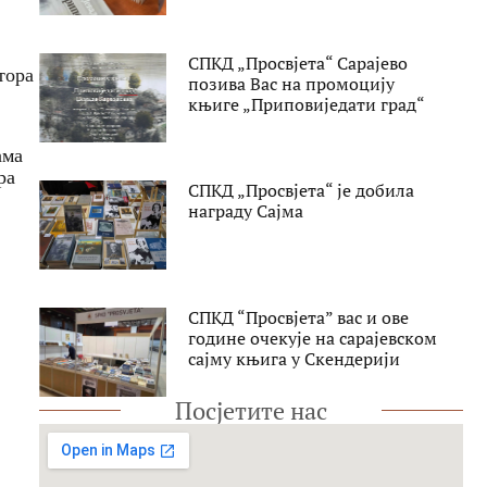
СПКД „Просвјета“ Сарајево
тора
позива Вас на промоцију
књиге „Приповиједати град“
ама
ра
СПКД „Просвјета“ је добила
награду Сајма
СПКД “Просвјета” вас и ове
године очекује на сарајевском
сајму књига у Скендерији
Посјетите нас