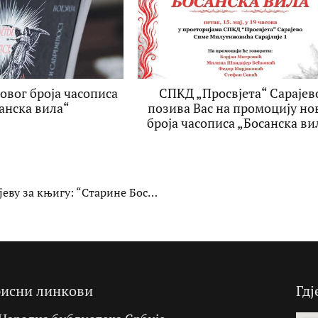
овог броја часописа
СПКД „Просвјета“ Сарајев
анска вила“
позива Вас на промоцију но
броја часописа „Босанска ви
Додјељена престижна награда на Сајму књига у Сарајеву за књигу: “Старине Босне” – Ђоко Мазалић – “Признање за умјетност и архитектуру”
исни линкови
Гдј