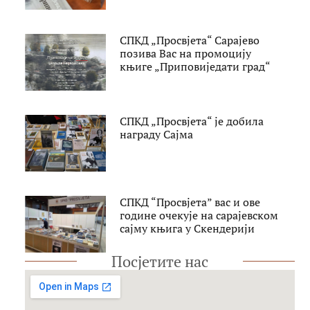
СПКД „Просвјета“ Сарајево
позива Вас на промоцију
књиге „Приповиједати град“
СПКД „Просвјета“ је добила
награду Сајма
СПКД “Просвјета” вас и ове
године очекује на сарајевском
сајму књига у Скендерији
Посјетите нас