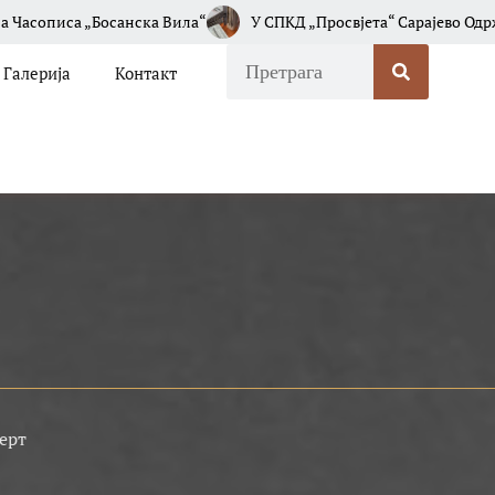
Босанска Вила“
У СПКД „Просвјета“ Сарајево Одржана Промоц
Галерија
Контакт
ерт