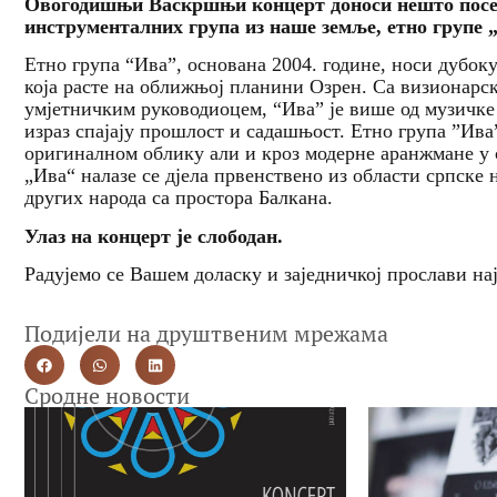
Овогодишњи
Васкршњи
концерт
доноси
нешто
посе
инструменталних
група
из
наше
земље
, етно
групе
„
Етно група “Ива”, основана 2004. године, носи дубок
која расте на оближњој планини Озрен. Са визионар
умјетничким руководиоцем, “Ива” је више од музичке 
израз спајају прошлост и садашњост. Етно група ”Ива
оригиналном облику али и кроз модерне аранжмане у с
„Ива“ налазе се дјела првенствено из области српске
других народа са простора Балкана.
Улаз
на
концерт
је
слободан
.
Радујемо се Вашем доласку и заједничкој прослави на
Подијели на друштвеним мрежама
Сродне новости