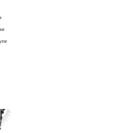
а
ни
упе