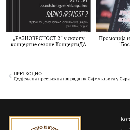
„РАЗНОВРСНОСТ 2“ у склопу
Промоција н
концертне сезоне КонцертиДА
“Бос
ПРЕТХОДНО
Кор