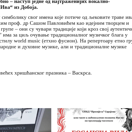
бно
– наступ
једне
од
најтраженијих
вокално
-
Ива
“ из
Добоја
.
у симболику свог имена које потиче од љековите траве ив
ским проф. др Сашом Павловићем као идејним творцем и
групе – они су чувари традиције који кроз свој аутентич
” има за циљ очување традиционалног музичког блага у
тилу world music (етхно фусион). На репертоару етно гр
 народне и духовне музике, али и традиционалне музике
јвећех хришћанског празника – Васкрса.