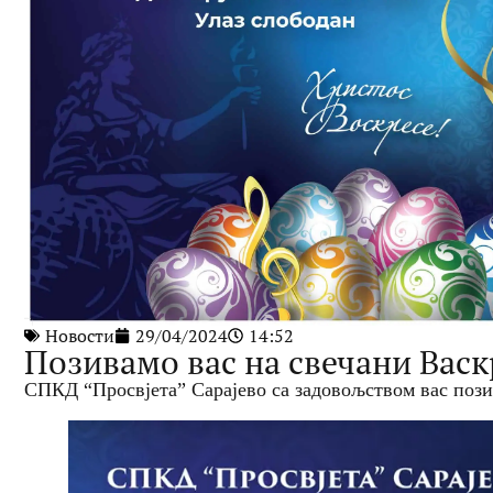
Новости
29/04/2024
14:52
Позивамо вас на свечани Вас
СПКД “Просвјета” Сарајево са задовољством вас поз