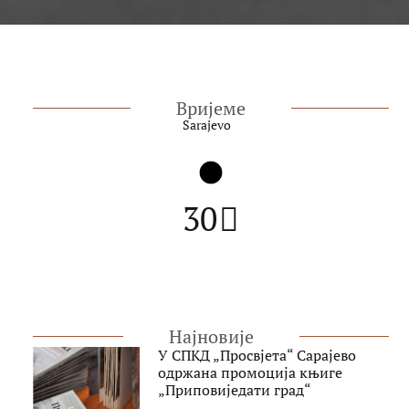
Вријеме
Sarajevo
30
Најновије
У СПКД „Просвјета“ Сарајево
одржана промоција књиге
„Приповиједати град“