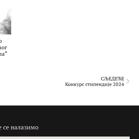
о
вог
ла“
СЉЕДЕЋЕ
Конкурс стипендије 2024
е се налазимо