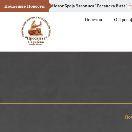
Промоција Новог Броја Часописа “Босанска Вила“
СПКД „Про
Посљедње Новости
Почетна
О Просв
По