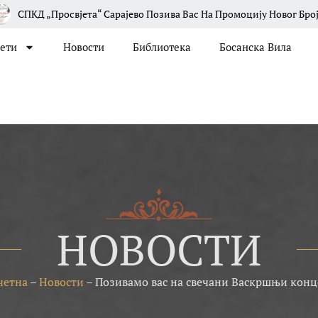
свјета“ Сарајево Позива Вас На Промоцију Новог Броја Часописа „
јети
Новости
Библиотека
Босанска Вила
НОВОСТИ
четна
–
Новости
–
Позивамо вас на свечани Васкршњи конц