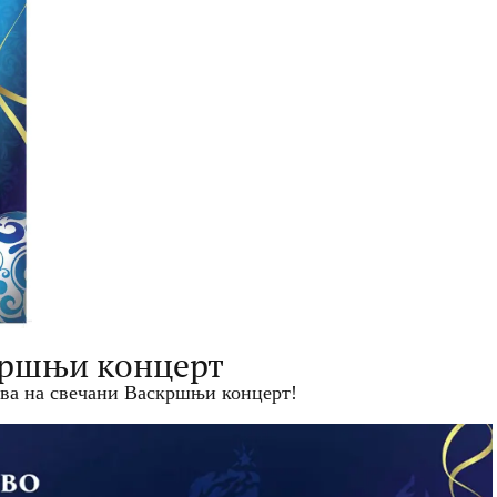
кршњи концерт
ива на свечани Васкршњи концерт!