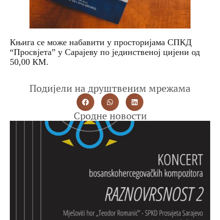
Књига се може набавити у просторијама СПКД
“Просвјета” у Сарајеву по јединственој цијени од
50,00 КМ.
Подијели на друштвеним мрежама
Сродне новости