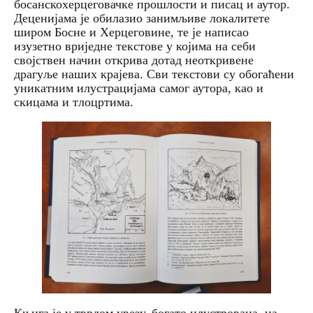
босанскохерцеговачке прошлости и писац и аутор.
Деценијама је обилазио занимљиве локалитете
широм Босне и Херцеговине, те је написао
изузетно вриједне текстове у којима на себи
својствен начин открива дотад неоткривене
драгуље наших крајева. Сви текстови су обогаћени
уникатним илустрацијама самог аутора, као и
скицама и тлоцртима.