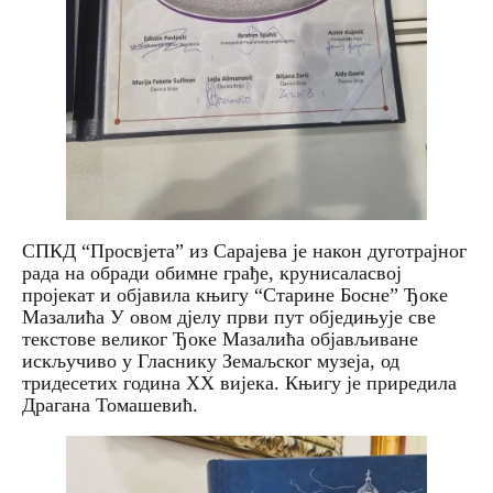
СПКД “Просвјета” из Сарајева је након дуготрајног
рада на обради обимне грађе, крунисаласвој
пројекат и објавила књигу “Старине Босне” Ђоке
Мазалића У овом дјелу први пут обједињује све
текстове великог Ђоке Мазалића објављиване
искључиво у Гласнику Земаљског музеја, од
тридесетих година XX вијека. Књигу је приредила
Драгана Томашевић.