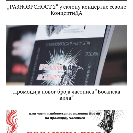
„РАЗНОВРСНОСТ 2“ у склопу концертне сезоне
КонцертиДА
Промоција новог броја часописа “Босанска
вила“