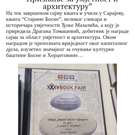
архитектуру”
На тек завршеном сајму књига и учила у Сарајеву,
књига “Старине Босне”, великог сликара и
историчара умјетности Ђоке Мазалића, а коју је
приредила Драгана Томашевић, добитник је награде
сајма за област умјетност и архитектура. Овом
наградом је препозната вриједност овог капиталног
дјела, изузетно значајног за очување културне
баштине Босне и Херцеговине…