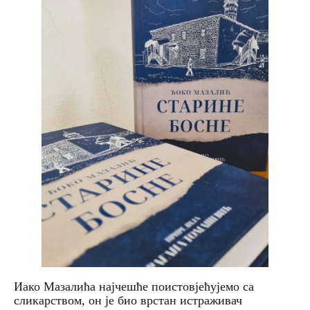
Иако Мазалића најчешће поистовјећујемо са
сликарством, он је био врстан истраживач