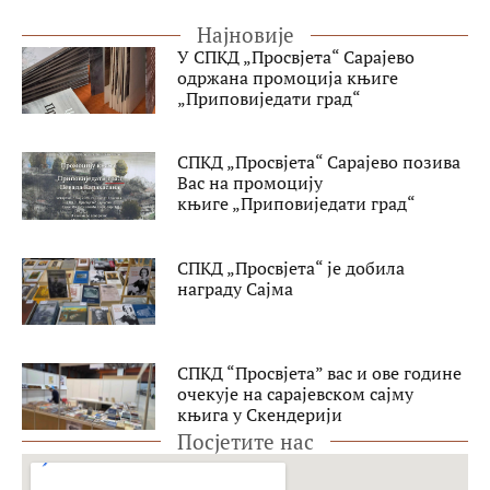
Најновије
У СПКД „Просвјета“ Сарајево
одржана промоција књиге
„Приповиједати град“
СПКД „Просвјета“ Сарајево позива
Вас на промоцију
књиге „Приповиједати град“
СПКД „Просвјета“ је добила
награду Сајма
СПКД “Просвјета” вас и ове године
очекује на сарајевском сајму
књига у Скендерији
Посјетите нас