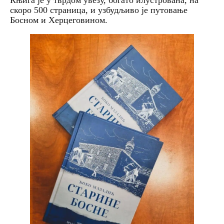
Књига је у тврдом увезу, богато илустрована, на
скоро 500 страница, и узбудљиво је путовање
Босном и Херцеговином.