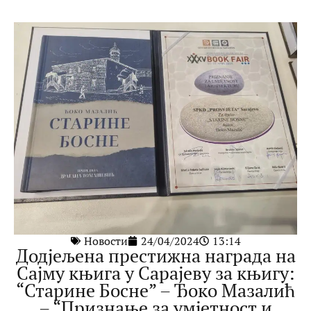
Новости
24/04/2024
13:14
Додјељена престижна награда на
Сајму књига у Сарајеву за књигу:
“Старине Босне” – Ђоко Мазалић
– “Признање за умјетност и