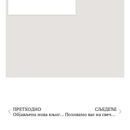
ПРЕТХОДНО
СЉЕДЕЋЕ
Објављена нова књига у издању СПКД “Просвјета” Сарајево: “Старине Босне” – Ђоко Мазалић
Позивамо вас на свечани Васкршњи концерт