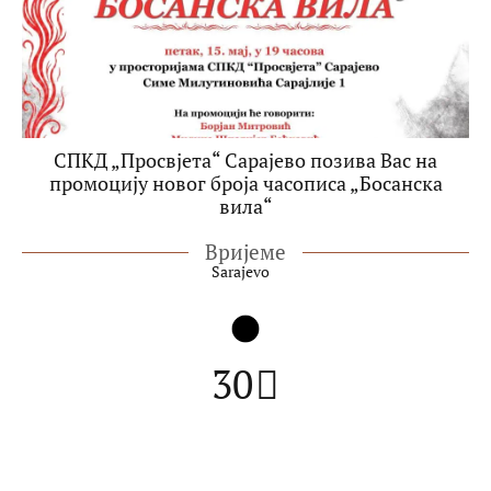
СПКД „Просвјета“ Сарајево позива Вас на
промоцију новог броја часописа „Босанска
вила“
Вријеме
Sarajevo
30