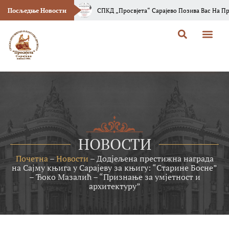
анска Вила“
Посљедње Новости
СПКД „Просвјета“ Сарајево Позива Вас На Промоцију Новог 
НОВОСТИ
Почетна
–
Новости
–
Додјељена престижна награда
на Сајму књига у Сарајеву за књигу: “Старине Босне”
– Ђоко Мазалић – “Признање за умјетност и
архитектуру”