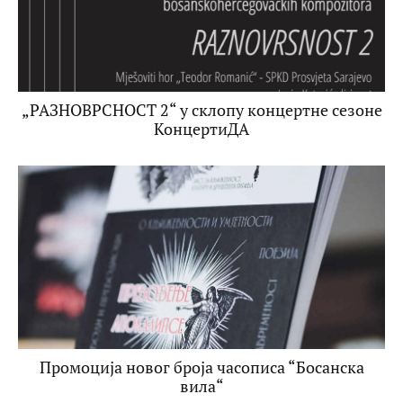
„РАЗНОВРСНОСТ 2“ у склопу концертне сезоне
КонцертиДА
Промоција новог броја часописа “Босанска
вила“