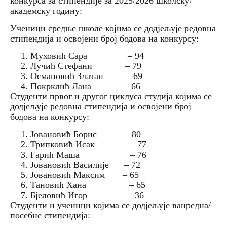
конкурса за стипендије за 2025/2026 школску/
академску годину:
Ученици средње школе којима се додјељује редовна
стипендија и освојени број бодова на конкурсу:
Муховић Сара – 94
Лучић Стефани – 79
Османовић Златан – 69
Покрклић Лана – 66
Студенти првог и другог циклуса студија којима се
додјељује редовна стипендија и освојени број
бодова на конкурсу:
Јовановић Борис – 80
Трипковић Исак – 77
Гарић Маша – 76
Јовановић Василије – 72
Јовановић Максим – 65
Тановић Хана – 65
Бјеловић Игор – 36
Студенти и ученици којима се додјељује ванредна/
посебне стипендија: