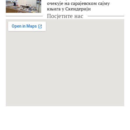
очекује на сарајевском сајму
књига у Скендерији
Посјетите нас