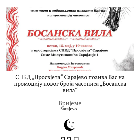
СПКД „Просвјета“ Сарајево позива Вас на
промоцију новог броја часописа „Босанска
вила“
Вријеме
Sarajevo