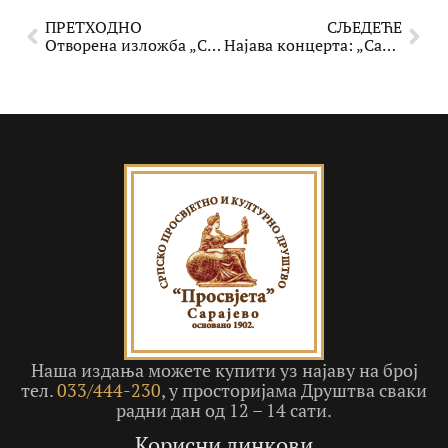
ПРЕТХОДНО
СЉЕДЕЋЕ
Отворена изложба „Соларне конвергенције“ у Галерији СПКД „Просвјета“ Сарајево
Најава концерта: „Сазвучја“ – гласови који спајају
Наша издања можете купити уз најаву на број
тел.
033/444-230
, у просторијама Друштва сваки
радни дан од 12 – 14 сати.
Корисни линкови