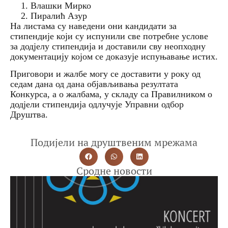
Влашки Мирко
Пиралић Азур
На листама су наведени они кандидати за
стипендије који су испунили све потребне услове
за додјелу стипендија и доставили сву неопходну
документацију којом се доказује испуњавање истих.
Приговори и жалбе могу се доставити у року од
седам дана од дана објављивања резултата
Конкурса, а о жалбама, у складу са Правилником о
додјели стипендија одлучује Управни одбор
Друштва.
Подијели на друштвеним мрежама
Сродне новости