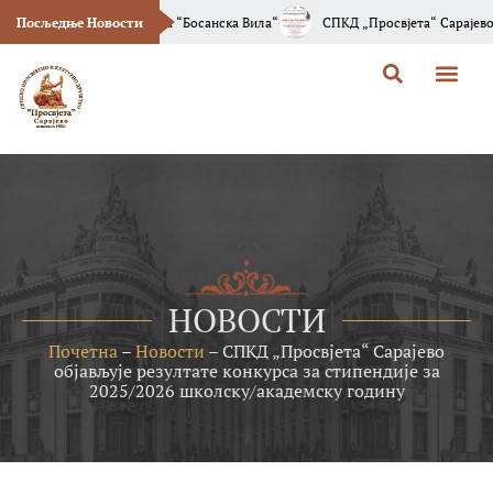
вог Броја Часописа “Босанска Вила“
Посљедње Новости
СПКД „Просвјета“ Сарајево Позива
НОВОСТИ
Почетна
–
Новости
–
СПКД „Просвјета“ Сарајево
објављује резултате конкурса за стипендије за
2025/2026 школску/академску годину