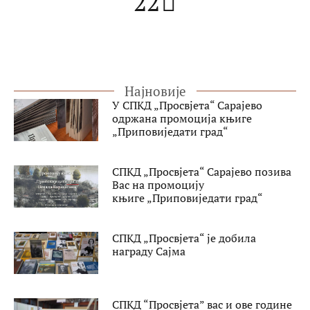
22
Најновије
У СПКД „Просвјета“ Сарајево
одржана промоција књиге
„Приповиједати град“
СПКД „Просвјета“ Сарајево позива
Вас на промоцију
књиге „Приповиједати град“
СПКД „Просвјета“ је добила
награду Сајма
СПКД “Просвјета” вас и ове године